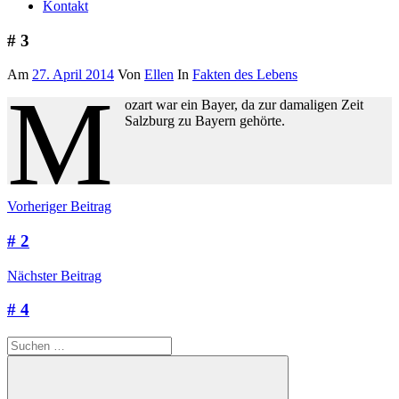
Kontakt
# 3
Am
27. April 2014
Von
Ellen
In
Fakten des Lebens
M
ozart war ein Bayer, da zur damaligen Zeit
Salzburg zu Bayern gehörte.
Beitragsnavigation
Schlagwörter:
Vorheriger Beitrag
Mozart
,
nfish
,
# 2
nützliches
Wissen
,
Nächster Beitrag
Salzburg
,
unnützes
# 4
Wissen
,
Wissen
Suchen
nach: