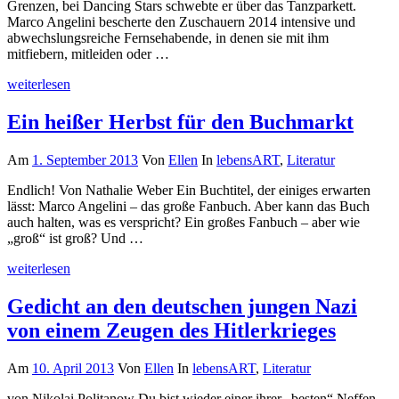
Grenzen, bei Dancing Stars schwebte er über das Tanzparkett.
Marco Angelini bescherte den Zuschauern 2014 intensive und
abwechslungsreiche Fernsehabende, in denen sie mit ihm
mitfiebern, mitleiden oder …
weiterlesen
Ein heißer Herbst für den Buchmarkt
Am
1. September 2013
Von
Ellen
In
lebensART
,
Literatur
Endlich! Von Nathalie Weber Ein Buchtitel, der einiges erwarten
lässt: Marco Angelini – das große Fanbuch. Aber kann das Buch
auch halten, was es verspricht? Ein großes Fanbuch – aber wie
„groß“ ist groß? Und …
weiterlesen
Gedicht an den deutschen jungen Nazi
von einem Zeugen des Hitlerkrieges
Am
10. April 2013
Von
Ellen
In
lebensART
,
Literatur
von Nikolai Politanow Du bist wieder einer ihrer „besten“ Neffen,