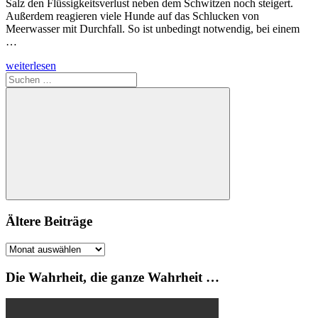
Salz den Flüssigkeitsverlust neben dem Schwitzen noch steigert.
Außerdem reagieren viele Hunde auf das Schlucken von
Meerwasser mit Durchfall. So ist unbedingt notwendig, bei einem
…
weiterlesen
Suchen
nach:
Suchen
Ältere Beiträge
Ältere
Beiträge
Die Wahrheit, die ganze Wahrheit …