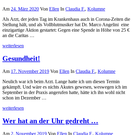
Am
24. März 2020
Von
Ellen
In
Claudia F.
,
Kolumne
Als Arzt, der jeden Tag im Krankenhaus auch in Corona-Zeiten die
Stellung hält, und als Vollblutmusiker hat Dr. Marco Angelini eine
einzigartige Aktion gestartet: Gegen eine Spende in Höhe von 25 €
an die Caritas …
weiterlesen
Gesundheit!
Am
17. November 2019
Von
Ellen
In
Claudia F.
,
Kolumne
Neulich war ich beim Arzt. Lange hatte ich um diesen Termin
gekämpft. Und wäre es nichts Akutes gewesen, weswegen ich im
September in der Praxis angerufen hatte, hätte ich ihn wohl nicht
schon im Dezember …
weiterlesen
Wer hat an der Uhr gedreht …
Am
2. November 2019
Von
Ellen
In
Claudia F.
,
Kolumne