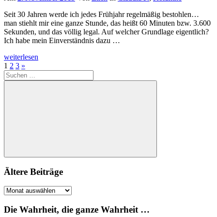
Seit 30 Jahren werde ich jedes Frühjahr regelmäßig bestohlen…
man stiehlt mir eine ganze Stunde, das heißt 60 Minuten bzw. 3.600
Sekunden, und das völlig legal. Auf welcher Grundlage eigentlich?
Ich habe mein Einverständnis dazu …
weiterlesen
Seitennummerierung
Nächste
1
2
3
»
Suchen
Beiträge
der
nach:
Beiträge
Suchen
Ältere Beiträge
Ältere
Beiträge
Die Wahrheit, die ganze Wahrheit …