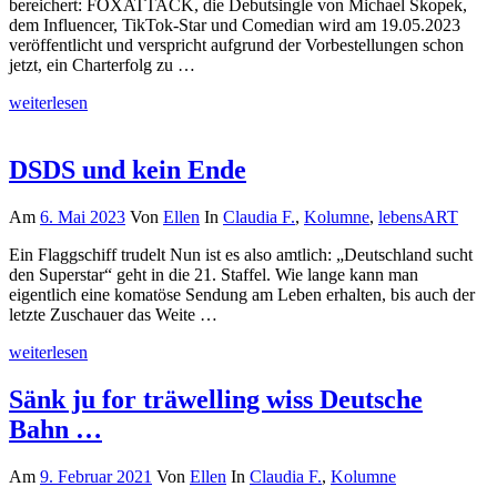
bereichert: FOXATTACK, die Debutsingle von Michael Skopek,
dem Influencer, TikTok-Star und Comedian wird am 19.05.2023
veröffentlicht und verspricht aufgrund der Vorbestellungen schon
jetzt, ein Charterfolg zu …
weiterlesen
DSDS und kein Ende
Am
6. Mai 2023
Von
Ellen
In
Claudia F.
,
Kolumne
,
lebensART
Ein Flaggschiff trudelt Nun ist es also amtlich: „Deutschland sucht
den Superstar“ geht in die 21. Staffel. Wie lange kann man
eigentlich eine komatöse Sendung am Leben erhalten, bis auch der
letzte Zuschauer das Weite …
weiterlesen
Sänk ju for träwelling wiss Deutsche
Bahn …
Am
9. Februar 2021
Von
Ellen
In
Claudia F.
,
Kolumne