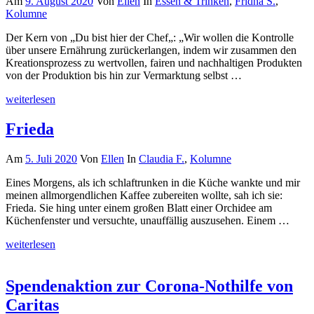
Am
9. August 2020
Von
Ellen
In
Essen & Trinken
,
Fridha S.
,
Kolumne
Der Kern von „Du bist hier der Chef„: „Wir wollen die Kontrolle
über unsere Ernährung zurückerlangen, indem wir zusammen den
Kreations­prozess zu wertvollen, fairen und nachhaltigen Produkten
von der Produktion bis hin zur Vermarktung selbst …
weiterlesen
Frieda
Am
5. Juli 2020
Von
Ellen
In
Claudia F.
,
Kolumne
Eines Morgens, als ich schlaftrunken in die Küche wankte und mir
meinen allmorgendlichen Kaffee zubereiten wollte, sah ich sie:
Frieda. Sie hing unter einem großen Blatt einer Orchidee am
Küchenfenster und versuchte, unauffällig auszusehen. Einem …
weiterlesen
Spendenaktion zur Corona-Nothilfe von
Caritas